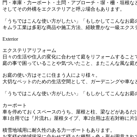
門・車庫・力ーポート・土問・アプローチ・塀・柵・垣根な
そしてその外構をエクステリアと呼ぶ場合もあります。
「うちではこんな使い方がしたい」「もしかしてこんなお庭
キムラ工業は多彩な商品や施工方法、経験豊かな一級エクス
Exterior
エクステリアリフォーム
日々の生活や住人の変化に合わせて庭をリフォームすること
庭の事で困っていることや気づいたこと、またこんな風な庭
お庭の使い方はそこに住まう人により様々。
大切なペットのための生活空間として、ガーデニングや車な
「うちではこんな使い方がしたい」「もしかしてこんなお庭
カーポート
車を停めておくスペースのうち、屋根と柱、梁などがあるだ
車1台用では『片流れ』屋根タイプ、車2台用は左右対称に片
積雪地域用に耐久性のある力一ポートもあります。
お客様や地域状況に合わせて様々な種類・色・形が用意され