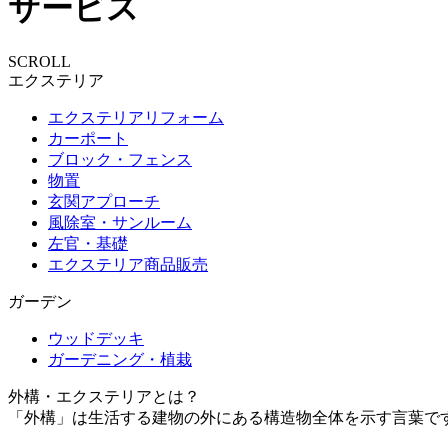
サービス
SCROLL
エクステリア
エクステリアリフォーム
カーポート
ブロック・フェンス
物置
玄関アプローチ
風除室・サンルーム
左官・基礎
エクステリア商品販売
ガーデン
ウッドデッキ
ガーデニング・植栽
外構・エクステリアとは？
「外構」は生活する建物の外にある構造物全体を示す言葉で