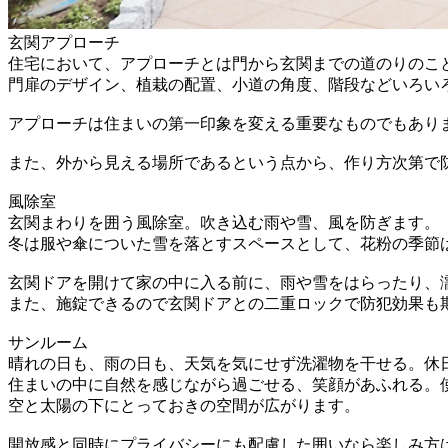
玄関アプローチ
住宅において、アプローチとは門から玄関までの道のりのこ
門扉のデザイン、植栽の配置、小道の角度、階段などいろい
アプローチは住まいの第一印象を変える重要なものでもあり
また、外から見える場所であるという点から、作り方次第で
風除室
玄関まわりを囲う風除室。吹き込む雨や雪、風を防ぎます。
冬は服や傘についた雪を落とすスペースとして、花粉の季節
玄関ドアを開けて家の中に入る前に、雨や雪をはらったり、
また、施錠できるので玄関ドアとの二重ロックで防犯効果も
サンルーム
晴れの日も、雨の日も、天気を気にせず洗濯物を干せる。休
住まいの中に自然を感じながら過ごせる、笑顔があふれる。
空と太陽の下にとっておきの空間が広がります。
開放感と同時にプライバシーにも配慮した囲いなら楽しみ方