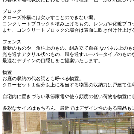
ブロック
クローズ外構には欠かすことのできない塀。
コンクリートブロックを積み上げるもの、レンガや化粧ブロ
また、コンクリートブロックの場合は表面に吹き付け仕上げ
フェンス
板状のものや、角柱上のもの、組み立て自在 なパネル上の
光を通すアクリル状のもの、風を通すルーバータイプのもの
最適なデザインの目隠しをご提案いたします。
物置
お庭の収納の代名詞とも呼べる物置。
クローゼット１個分以上に相当する物置の収納力は戸建て住
自宅内に置きづらい季節家電や使う頻度の低い荷物を物置に
多彩なサイズはもちろん、最近ではデザイン性のある商品も